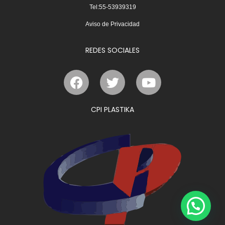
Tel:55-53939319
Aviso de Privacidad
REDES SOCIALES
F
T
Y
a
w
o
c
i
u
e
t
t
CPI PLASTIKA
b
t
u
o
e
b
o
r
e
k