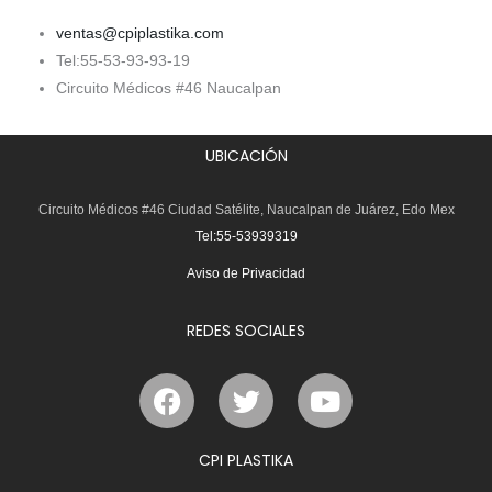
ventas@cpiplastika.com
Tel:55-53-93-93-19
Circuito Médicos #46 Naucalpan
UBICACIÓN
Circuito Médicos #46 Ciudad Satélite, Naucalpan de Juárez, Edo Mex
Tel:55-53939319
Aviso de Privacidad
REDES SOCIALES
F
T
Y
a
w
o
c
i
u
e
t
t
CPI PLASTIKA
b
t
u