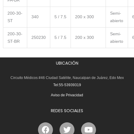
FA-BR
200-30-
Semi-
340
5 / 7.5
200 x 300
ST
abierto
200-30-
Semi-
250230
5 / 7.5
200 x 300
ST-BR
abierto
UBICACIÓN
Circuito Médicos #46 Ciudad Satélite, Naucalpan de Juárez, Edo Mex
Tel:55-53939319
Aviso de Privacidad
REDES SOCIALES
F
T
Y
a
w
o