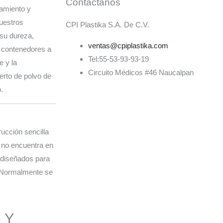
Contáctanos
amiento y
uestros
CPI Plastika S.A. De C.V.
 su dureza,
ventas@cpiplastika.com
s contenedores a
Tel:55-53-93-93-19
e y la
Circuito Médicos #46 Naucalpan
erto de polvo de
.
ucción sencilla
 no encuentra en
 diseñados para
. Normalmente se
 Y