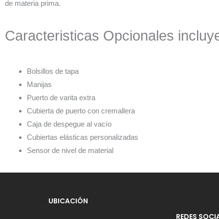
de materia prima.
Caracteristicas Opcionales incluy
Bolsillos de tapa
Manijas
Puerto de varita extra
Cubierta de puerto con cremallera
Caja de despegue al vacío
Cubiertas elásticas personalizadas
Sensor de nivel de material
UBICACIÓN
REDES SOCI