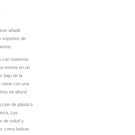
L
mos añadir
s soportes de
uenos.
o con sistemas
se inserta en un
s bajo de la
d viene con una
tres de altura!
cción de plástico
ieza. Los
s de salud y
as como bolsas