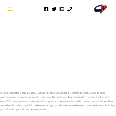
Ir
al
contenido
Preciso, confiable y fácil de usar. Cuando necesite una unidad de control de temperatura de agua
compacta para su aplicación, puede contar con Thermal Care. Los controladores de temperatura de la
serie RQT de Aquatherm proporcionan los mejores componentes disponibles, como bombas de alto flujo
con sellos de carburo de silicio resistentes a fugas y calentadores resistentes con revestimiento de Incoloy
para años de operación sin mantenimiento.