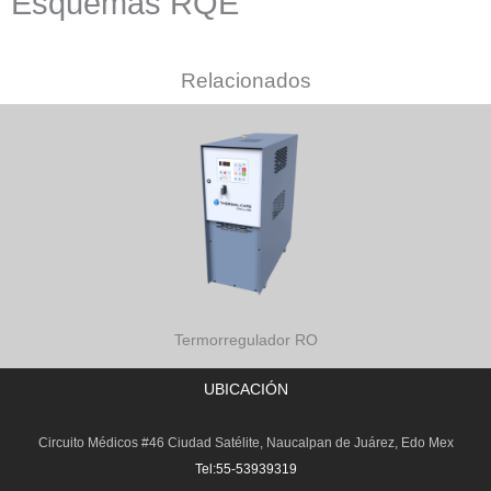
Esquemas RQE
Relacionados
Termorregulador RO
UBICACIÓN
Circuito Médicos #46 Ciudad Satélite, Naucalpan de Juárez, Edo Mex
Tel:55-53939319