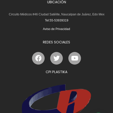
UBICACIÓN
Circuito Médicos #46 Ciudad Satélite, Naucalpan de Juárez, Edo Mex
Tel:55-53939319
Aviso de Privacidad
REDES SOCIALES
F
T
Y
a
w
o
c
i
u
e
t
t
CPI PLASTIKA
b
t
u
o
e
b
o
r
e
k