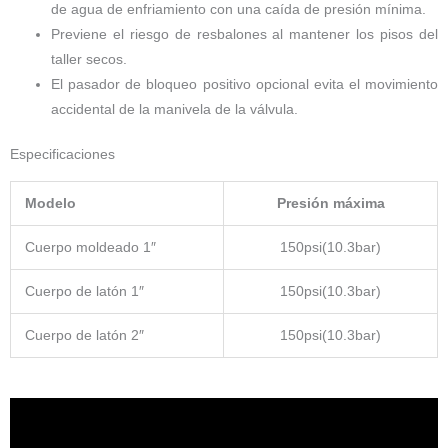
de agua de enfriamiento con una caída de presión mínima.
Previene el riesgo de resbalones al mantener los pisos del
taller secos.
El pasador de bloqueo positivo opcional evita el movimiento
accidental de la manivela de la válvula.
Especificaciones
Modelo
Presión máxima
Cuerpo moldeado 1″
150psi(10.3bar)
Cuerpo de latón 1″
150psi(10.3bar)
Cuerpo de latón 2″
150psi(10.3bar)